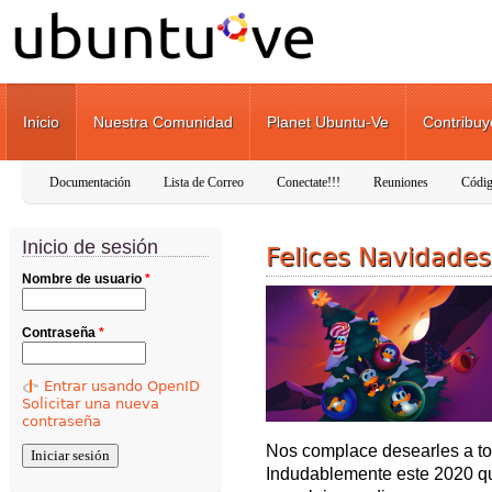
Pasar al contenido principal
Inicio
Nuestra Comunidad
Planet Ubuntu-Ve
Contribuy
Documentación
Lista de Correo
Conectate!!!
Reuniones
Códig
Inicio de sesión
Felices Navidade
Nombre de usuario
*
Contraseña
*
Entrar usando OpenID
Solicitar una nueva
contraseña
Nos complace desearles a tod
Indudablemente este 2020 que