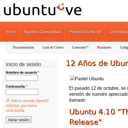
Pasar al contenido principal
Inicio
Nuestra Comunidad
Planet Ubuntu-Ve
Contribuy
Documentación
Lista de Correo
Conectate!!!
Reuniones
Códig
12 Años de Ubu
Inicio de sesión
Nombre de usuario
*
Contraseña
*
El pasado 12 de octubre, se
versión de nuestro apreciad
llamado
Entrar usando OpenID
Solicitar una nueva
Ubuntu 4.10 "T
contraseña
Release"