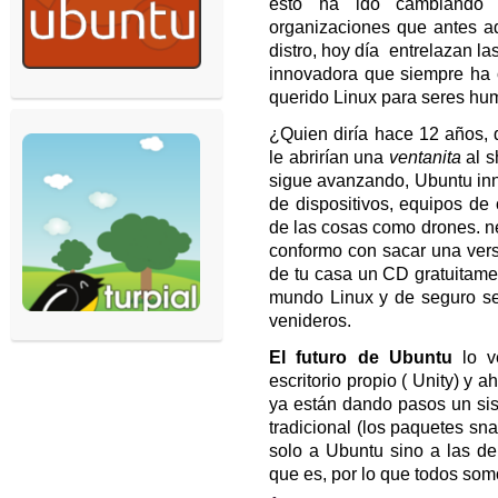
esto ha ido cambiando
organizaciones que antes a
distro, hoy día entrelazan l
innovadora que siempre ha c
querido Linux para seres hu
¿Quien diría hace 12 años, 
le abrirían una
ventanita
al s
sigue avanzando, Ubuntu inn
de dispositivos, equipos de 
de las cosas como drones. ne
conformo con sacar una versi
de tu casa un CD gratuitame
mundo Linux y de seguro s
venideros.
El futuro de Ubuntu
lo 
escritorio propio ( Unity) y a
ya están dando pasos un sis
tradicional (los paquetes s
solo a Ubuntu sino a las de
que es, por lo que todos som