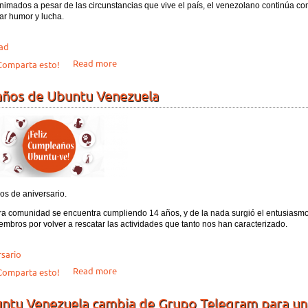
imados a pesar de las circunstancias que vive el país, el venezolano continúa co
ar humor y lucha.
ad
about Felices Navidades y un venturoso 2021
Read more
omparta esto!
años de Ubuntu Venezuela
os de aniversario.
ra comunidad se encuentra cumpliendo 14 años, y de la nada surgió el entusiasm
embros por volver a rescatar las actividades que tanto nos han caracterizado.
rsario
about 14 años de Ubuntu Venezuela
Read more
omparta esto!
ntu Venezuela cambia de Grupo Telegram para un