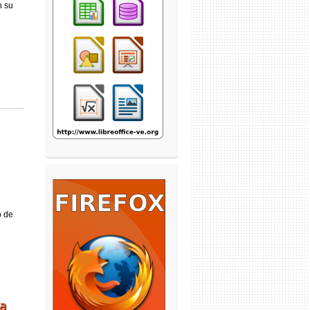
n su
o de
a