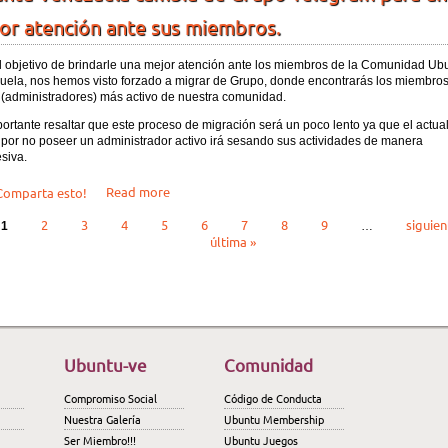
or atención ante sus miembros.
l objetivo de brindarle una mejor atención ante los miembros de la Comunidad Ub
uela, nos hemos visto forzado a migrar de Grupo, donde encontrarás los miembro
 (administradores) más activo de nuestra comunidad.
ortante resaltar que este proceso de migración será un poco lento ya que el actua
por no poseer un administrador activo irá sesando sus actividades de manera
siva.
about Ubuntu Venezuela cambia de Grupo Teleg
Read more
omparta esto!
inas
2
3
4
5
6
7
8
9
siguien
1
…
última »
Ubuntu-ve
Comunidad
Compromiso Social
Código de Conducta
Nuestra Galería
Ubuntu Membership
Ser Miembro!!!
Ubuntu Juegos