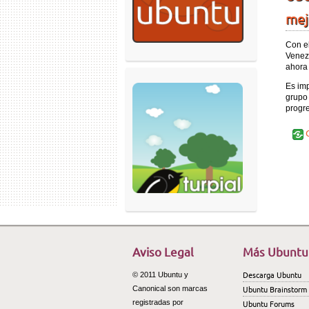
mej
Con e
Venez
ahora
Es imp
grupo 
progre
C
Pág
Aviso Legal
Más Ubuntu
Descarga Ubuntu
© 2011 Ubuntu y
Ubuntu Brainstorm
Canonical son marcas
registradas por
Ubuntu Forums