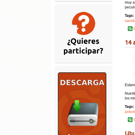
muy an
peculi
Tags:
navid
C
14 
Estam
Nuest
los mi
Tags:
anive
C
Ubu