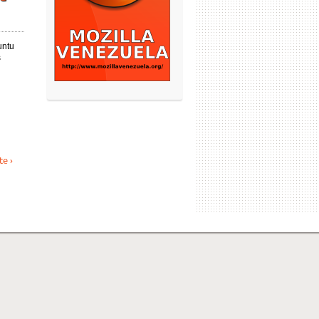
untu
s
l
ram para una mejor atención ante sus miembros.
te ›