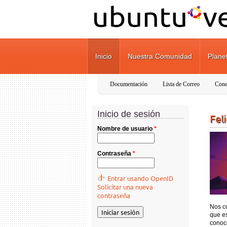
Pasar al contenido principal
Inicio
Nuestra Comunidad
Plane
Documentación
Lista de Correo
Cone
Inicio de sesión
Fel
Nombre de usuario
*
Contraseña
*
Entrar usando OpenID
Solicitar una nueva
contraseña
Nos c
que es
conoc