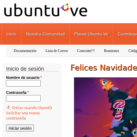
Pasar al contenido principal
Inicio
Nuestra Comunidad
Planet Ubuntu-Ve
Contribuy
Documentación
Lista de Correo
Conectate!!!
Reuniones
Códig
Felices Navidad
Inicio de sesión
Nombre de usuario
*
Contraseña
*
Entrar usando OpenID
Solicitar una nueva
contraseña