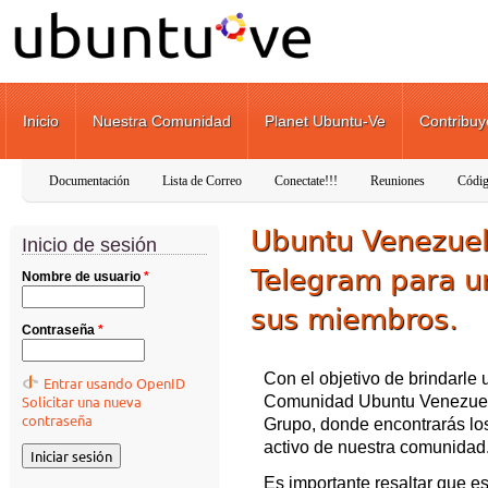
Pasar al contenido principal
Inicio
Nuestra Comunidad
Planet Ubuntu-Ve
Contribuy
Documentación
Lista de Correo
Conectate!!!
Reuniones
Códig
Ubuntu Venezue
Inicio de sesión
Telegram para u
Nombre de usuario
*
sus miembros.
Contraseña
*
Con el objetivo de brindarle
Entrar usando OpenID
Comunidad Ubuntu Venezuela
Solicitar una nueva
contraseña
Grupo, donde encontrarás lo
activo de nuestra comunidad
Es importante resaltar que e