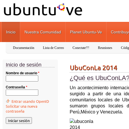
Pasar al contenido principal
Inicio
Nuestra Comunidad
Planet Ubuntu-Ve
Contribuy
Documentación
Lista de Correo
Conectate!!!
Reuniones
Códig
Inicio de sesión
UbuConLa 2014
Nombre de usuario
*
¿Qué es UbuConLA
Contraseña
*
Un acontecimiento internaci
surgido a partir de una i
comunitarios locales de Ub
Entrar usando OpenID
sumaron grupos locales d
Solicitar una nueva
contraseña
Perú,México y Venezuela.