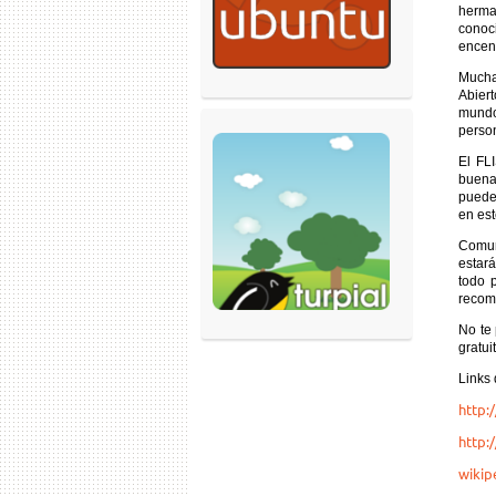
herman
conoci
encend
Mucha
Abiert
mundo
person
El FL
buena 
puede
en est
Comun
estará
todo 
recomi
No te 
gratui
Links 
http:
http:/
wikipe