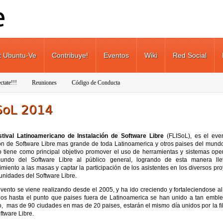
t Ubuntu-Ve
Contribuye!
Eventos
Wiki
Red Social
ctate!!!
Reuniones
Código de Conducta
SoL 2014
stival Latinoamericano de Instalación de Software Libre
(FLISoL), es el eve
ión de Software Libre mas grande de toda Latinoamerica y otros paises del mundo
o tiene como principal objetivo promover el uso de herramientas y sistemas oper
undo del Software Libre al público general, logrando de esta manera lle
miento a las masas y captar la participación de los asistentes en los diversos pr
unidades del Software Libre.
vento se viene realizando desde el 2005, y ha ido creciendo y fortaleciendose a
ños hasta el punto que paises fuera de Latinoamerica se han unido a tan embl
, mas de 90 ciudades en mas de 20 paises, estarán el mismo día unidos por la fi
ftware Libre.