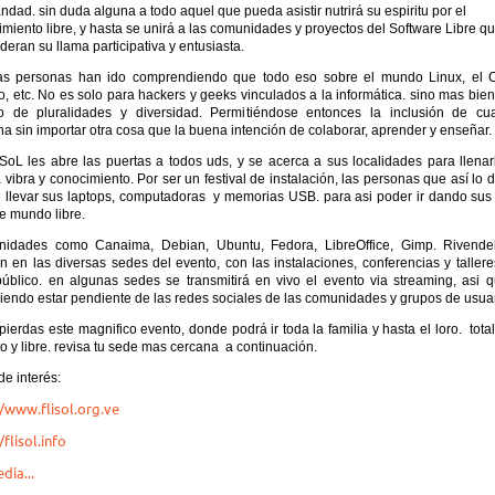
dad. sin duda alguna a todo aquel que pueda asistir nutrirá su espiritu por el
miento libre, y hasta se unirá a las comunidades y proyectos del Software Libre q
eran su llama participativa y entusiasta.
s personas han ido comprendiendo que todo eso sobre el mundo Linux, el 
o, etc. No es solo para hackers y geeks vinculados a la informática. sino mas bie
 de pluralidades y diversidad. Permitiéndose entonces la inclusión de cua
a sin importar otra cosa que la buena intención de colaborar, aprender y enseñar.
ISoL les abre las puertas a todos uds, y se acerca a sus localidades para llenar
vibra y conocimiento. Por ser un festival de instalación, las personas que así lo
 llevar sus laptops, computadoras y memorias USB. para asi poder ir dando sus
e mundo libre.
idades como Canaima, Debian, Ubuntu, Fedora, LibreOffice, Gimp. Rivendell
n en las diversas sedes del evento, con las instalaciones, conferencias y taller
público. en algunas sedes se transmitirá en vivo el evento via streaming, asi q
endo estar pendiente de las redes sociales de las comunidades y grupos de usuar
pierdas este magnifico evento, donde podrá ir toda la familia y hasta el loro. tot
to y libre. revisa tu sede mas cercana a continuación.
de interés:
//www.flisol.org.ve
/flisol.info
dia...