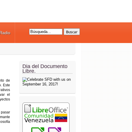
Radio
Formulario de búsqueda
Dia del Documento
Libre.
nto de
. Este
ativos
var el
oyectos
l pasar
emante
losofía