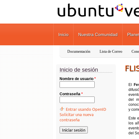
Pasar al contenido principal
Inicio
Nuestra Comunidad
Plane
Documentación
Lista de Correo
Cone
FLI
Inicio de sesión
Nombre de usuario
*
El
Fe
difus
Contraseña
*
event
del m
conoci
Entrar usando OpenID
y com
Solicitar una nueva
Este e
contraseña
los a
evento
del So