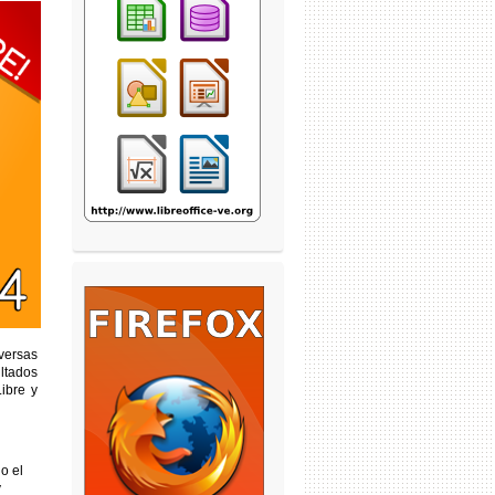
versas
ultados
ibre y
o el
y