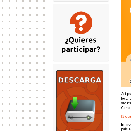
Así p
locali
satis
Compa
[Sigue
En nue
país e