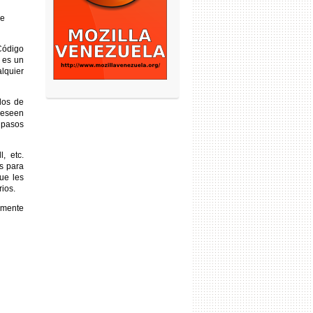
ue
Código
n es un
lquier
los de
 deseen
 pasos
, etc.
es para
ue les
ios.
almente