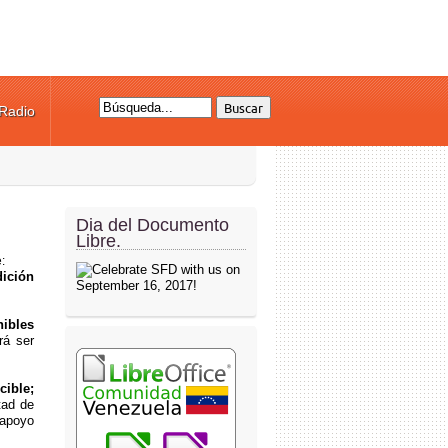
Radio
Formulario de búsqueda
Dia del Documento
Libre.
:
dición
.
nibles
rá ser
cible;
tad de
 apoyo