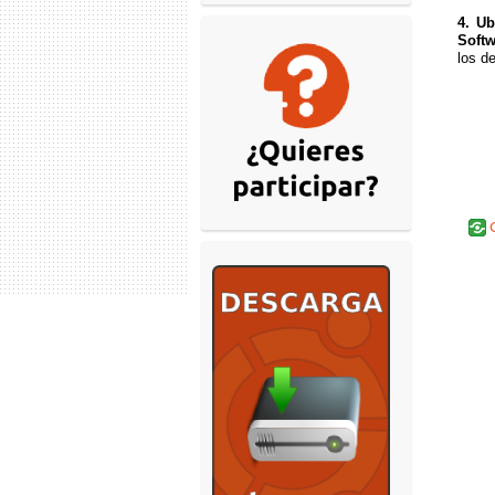
4. Ub
Softw
los d
C