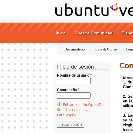
Pasar al contenido principal
Inicio
Nuestra Comunidad
Plane
Documentación
Lista de Correo
Cone
Com
Inicio de sesión
Nombre de usuario
*
El equ
1. Nu
Come
Contraseña
*
2. Se
en l
Entrar usando OpenID
utili
Solicitar una nueva
contraseña
3. La
se ha
elegi
técni