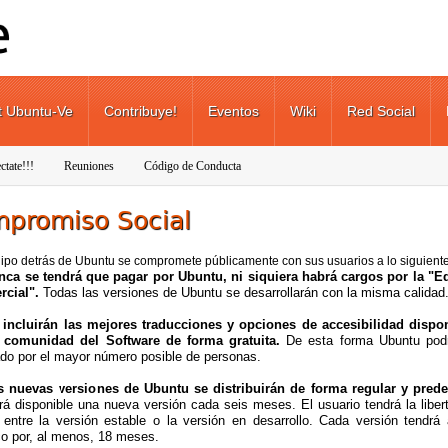
t Ubuntu-Ve
Contribuye!
Eventos
Wiki
Red Social
ctate!!!
Reuniones
Código de Conducta
promiso Social
ipo detrás de Ubuntu se compromete públicamente con sus usuarios a lo siguiente
nca se tendrá que pagar por Ubuntu, ni siquiera habrá cargos por la "E
rcial".
Todas las versiones de Ubuntu se desarrollarán con la misma calidad
 incluirán las mejores traducciones y opciones de accesibilidad dispo
a comunidad del Software de forma gratuita.
De esta forma Ubuntu pod
zado por el mayor número posible de personas.
s nuevas versiones de Ubuntu se distribuirán de forma regular y prede
rá disponible una nueva versión cada seis meses. El usuario tendrá la liber
r entre la versión estable o la versión en desarrollo. Cada versión tendrá
co por, al menos, 18 meses.