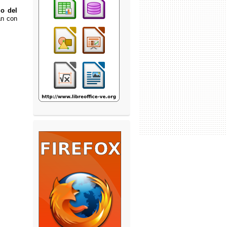
lo del
an con