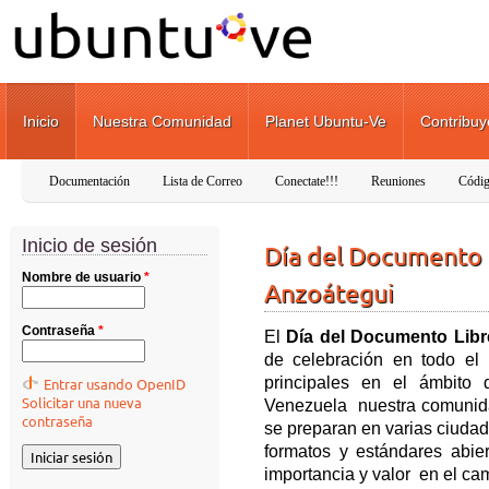
Pasar al contenido principal
Inicio
Nuestra Comunidad
Planet Ubuntu-Ve
Contribuy
Documentación
Lista de Correo
Conectate!!!
Reuniones
Códig
Inicio de sesión
Día del Documento Li
Nombre de usuario
*
Anzoátegui
Contraseña
*
El
Día del Documento Libr
de celebración en todo el
principales en el ámbito
Entrar usando OpenID
Solicitar una nueva
Venezuela nuestra comunidad
contraseña
se preparan en varias ciuda
formatos y estándares abie
importancia y valor en el ca