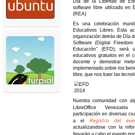
Día de la Libertad de Ed
software libre utilizado en
(REA)
Es una celebración mund
Educativos Libres. Esta a
organización detrás de Día d
Software (Digital Freedom
Educación" (EFD); será 
educativos gratuitos en el c
docente y demostrar metod
implementado.sobre los bene
libre, que nos traer las tecnol
Nuestra comunidad con al
LibreOffice Venezuel
participación en diversas ci
Registro del ev
a el
actualizandose con la inf
llevarán a cabo el evento po