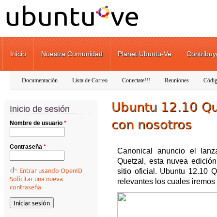
Pasar al contenido principal
Inicio
Nuestra Comunidad
Planet Ubuntu-Ve
Contribuy
Documentación
Lista de Correo
Conectate!!!
Reuniones
Códig
Ubuntu 12.10 Qu
Inicio de sesión
con nosotros
Nombre de usuario
*
Contraseña
*
Canonical anuncio el lanz
Quetzal, esta nuvea edición
Entrar usando OpenID
sitio oficial. Ubuntu 12.10
Solicitar una nueva
relevantes los cuales iremos
contraseña