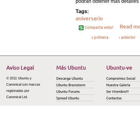
podrán obtener mas detalles 
Tags:
aniversario
Read m
Comparta esto!
Páginas
« primera
‹ anterior
Aviso Legal
Más Ubuntu
Ubuntu-ve
Descarga Ubuntu
Compromiso Social
© 2011 Ubuntu y
Ubuntu Brainstorm
Nuestra Galería
Canonical son marcas
registradas por
Ubuntu Forums
Ser Miembro!!!
Canonical Ltd.
Spread Ubuntu
Contactos