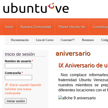
Pasar al contenido principal
Inicio
Nuestra Comunidad
Planet Ubuntu-Ve
Contribuy
Documentación
Lista de Correo
Conectate!!!
Reuniones
Códig
aniversario
Inicio de sesión
Nombre de usuario
*
IX Aniversario de 
Contraseña
*
Nos complace informarles
fraternidad Ubuntu Venezue
Entrar usando OpenID
nuestros miembros se prep
Solicitar una nueva
diferentes locaciones con el 
contraseña