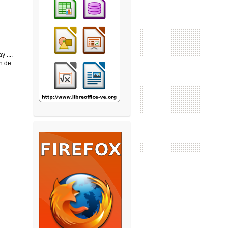
 ....
on de