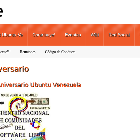
t Ubuntu-Ve
Contribuye!
Eventos
Wiki
Red Social
ctate!!!
Reuniones
Código de Conducta
versario
Aniversario Ubuntu Venezuela