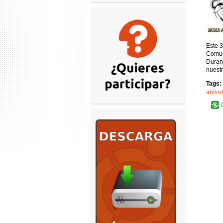
Este 3
Comuni
Durant
nuestr
Tags:
anive
C
Pág