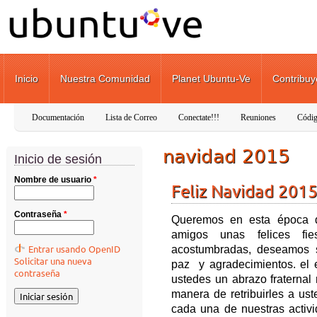
Pasar al contenido principal
Inicio
Nuestra Comunidad
Planet Ubuntu-Ve
Contribuy
Documentación
Lista de Correo
Conectate!!!
Reuniones
Códig
navidad 2015
Inicio de sesión
Nombre de usuario
*
Feliz Navidad 201
Contraseña
*
Queremos en esta época d
amigos unas felices fie
Entrar usando OpenID
acostumbradas, deseamos s
Solicitar una nueva
paz y agradecimientos. el 
contraseña
ustedes un abrazo fraternal
manera de retribuirles a us
cada una de nuestras activi