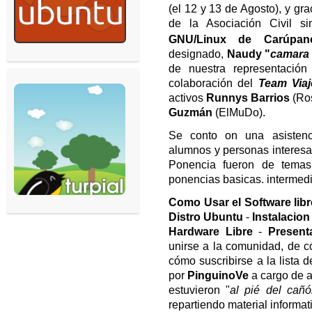
(el 12 y 13 de Agosto), y gra
de la Asociación Civil 
GNU/Linux de Carúpa
designado,
Naudy "
camara 
de nuestra representación
colaboración del
Team Viaj
activos
Runnys Barrios
(Ro
Guzmán
(ElMuDo).
Se conto on una asistenci
alumnos y personas interesa
Ponencia fueron de temas
ponencias basicas. intermed
Como
Usar el Software lib
Distro Ubuntu
-
Instalacio
Hardware Libre
-
Presen
unirse a la comunidad, de c
cómo suscribirse a la lista d
por
PinguinoVe
a cargo de 
estuvieron "
al pié del cañó
repartiendo material informat