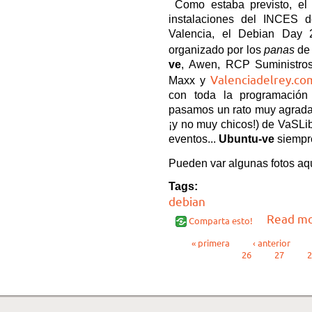
Como estaba previsto, el
instalaciones del INCES 
Valencia, el Debian Day 
organizado por los
panas
d
ve
,
Awen, RCP Suministros,
Valenciadelrey.co
Maxx y
con toda la programación 
pasamos un rato muy agradab
¡y no muy chicos!) de VaSLi
eventos...
Ubuntu-ve
siempre
Pueden var algunas fotos aq
Tags:
debian
Read m
Comparta esto!
Páginas
« primera
‹ anterior
26
27
2