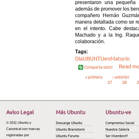
presentaron una pequeña c
además de promover los benef
compañero Hernán Guzmán
manera detallada como se re
en el intento. Cabe destac
Machado y a la Ing. Raque
colaboración.
Tags:
DíaUBUNTUenMaturín
Read m
Comparta esto!
Páginas
« primera
‹ anterior
27
28
2
Aviso Legal
Más Ubuntu
Ubuntu-ve
Descarga Ubuntu
Compromiso Social
© 2011 Ubuntu y
Ubuntu Brainstorm
Nuestra Galería
Canonical son marcas
registradas por
Ubuntu Forums
Ser Miembro!!!