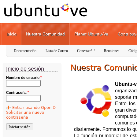
Pasar al contenido principal
Inicio
Nuestra Comunidad
Planet Ubuntu-Ve
Contribuy
Documentación
Lista de Correo
Conectate!!!
Reuniones
Códig
Nuestra Comuni
Inicio de sesión
Nombre de usuario
*
Ubuntu-v
organizad
Contraseña
*
soporte m
Entre lo
Entrar usando OpenID
gran dive
Solicitar una nueva
computa
contraseña
comunes q
diariamente. Formamos lo qu
La función primordial de es