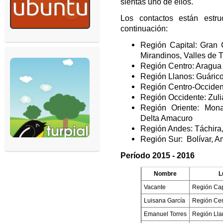
sientas uno de ellos.
Los contactos están estr
continuación:
Región Capital: Gran 
Mirandinos, Valles de T
Región Centro: Aragua
Región Llanos: Guárico
Región Centro-Occiden
Región Occidente: Zuli
Región Oriente: Mona
Delta Amacuro
Región Andes: Táchira, 
Región Sur: Bolívar, 
Período 2015 - 2016
Nombre
L
Vacante
Región Cap
Luisana García
Región Cen
Emanuel Torres
Región Lla