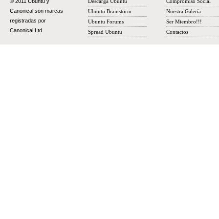
© 2011 Ubuntu y
Descarga Ubuntu
Compromiso Social
Canonical son marcas
Ubuntu Brainstorm
Nuestra Galería
registradas por
Ubuntu Forums
Ser Miembro!!!
Canonical Ltd.
Spread Ubuntu
Contactos