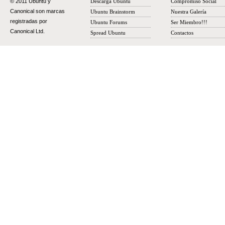
© 2011 Ubuntu y
Descarga Ubuntu
Compromiso Social
Canonical son marcas
Ubuntu Brainstorm
Nuestra Galería
registradas por
Ubuntu Forums
Ser Miembro!!!
Canonical Ltd.
Spread Ubuntu
Contactos