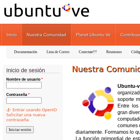
Pasar al contenido principal
Inicio
Nuestra Comunidad
Planet Ubuntu-Ve
Contribuy
Documentación
Lista de Correo
Conectate!!!
Reuniones
Códig
Nuestra Comuni
Inicio de sesión
Nombre de usuario
*
Ubuntu-v
organizad
Contraseña
*
soporte m
Entre lo
Entrar usando OpenID
gran dive
Solicitar una nueva
computa
contraseña
comunes q
diariamente. Formamos lo qu
La función primordial de es