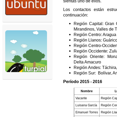
sientas uno de ellos.
Los contactos están estr
continuación:
Región Capital: Gran 
Mirandinos, Valles de T
Región Centro: Aragua
Región Llanos: Guárico
Región Centro-Occiden
Región Occidente: Zuli
Región Oriente: Mona
Delta Amacuro
Región Andes: Táchira, 
Región Sur: Bolívar, 
Período 2015 - 2016
Nombre
L
Vacante
Región Cap
Luisana García
Región Cen
Emanuel Torres
Región Lla