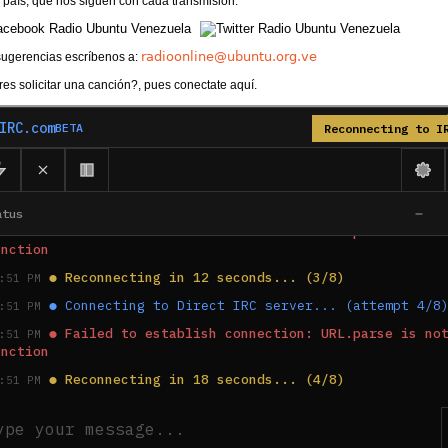
 país, que nos siguen con cada transmisión.
radioonline@ubuntu.org.ve
sugerencias escríbenos a:
es solicitar una canción?, pues conectate aquí.