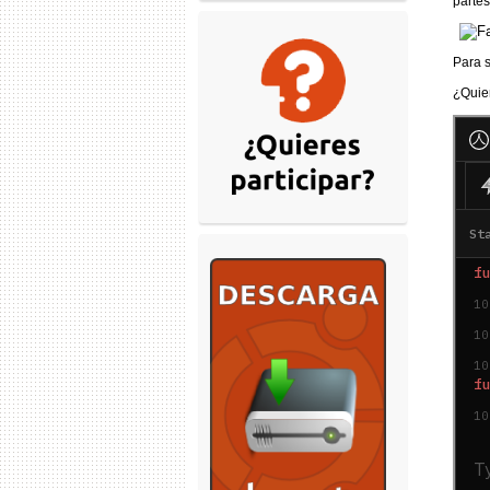
partes
Para 
¿Quier