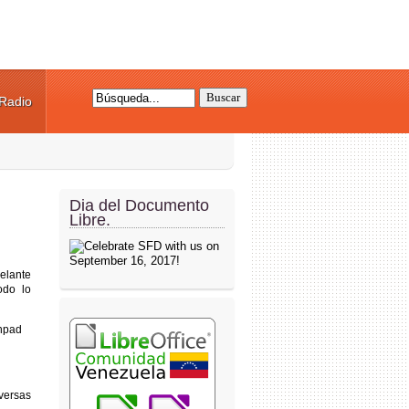
Radio
Formulario de búsqueda
Dia del Documento
Libre.
elante
odo lo
nchpad
versas