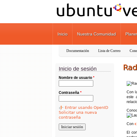
Pasar al contenido principal
Inicio
Nuestra Comunidad
Plane
Documentación
Lista de Correo
Cone
Rad
Inicio de sesión
Nombre de usuario
*
Con l
Contraseña
*
este 
relaci
Entrar usando OpenID
Conoc
Solicitar una nueva
contraseña
c
Con
El co