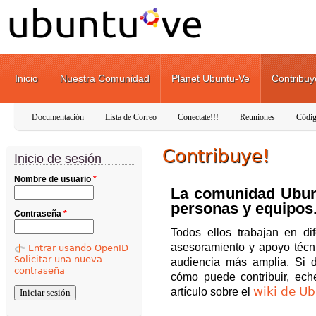
Pasar al contenido principal
Inicio
Nuestra Comunidad
Planet Ubuntu-Ve
Contribuy
Documentación
Lista de Correo
Conectate!!!
Reuniones
Códig
Contribuye!
Inicio de sesión
Nombre de usuario
*
La comunidad Ubun
personas y equipos
Contraseña
*
Todos ellos trabajan en di
asesoramiento y apoyo téc
Entrar usando OpenID
Solicitar una nueva
audiencia más amplia. Si 
contraseña
cómo puede contribuir, ech
wiki de U
artículo sobre el