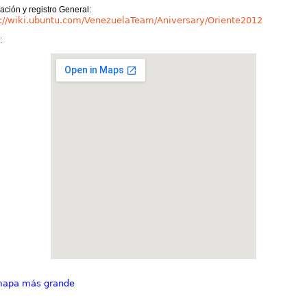
ación y registro General:
s://wiki.ubuntu.com/VenezuelaTeam/Aniversary/Oriente2012
:
mapa más grande