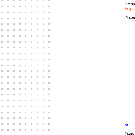
inform
http
Mapa
Ver 
Tags: