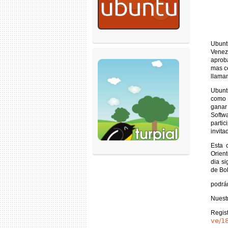
Ubunt
Venez
aprob
mas c
llamam
Ubunt
como 
ganar
Softw
partic
invit
Esta 
Orien
dia s
de Bob
podrán
Nuest
Regis
ve/18