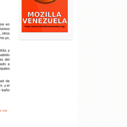
bre en
fuimos
 otros
mo yo,
rás, y
sabido
as del
tado a
cipales
dad de
. y el
e baño
u-ve