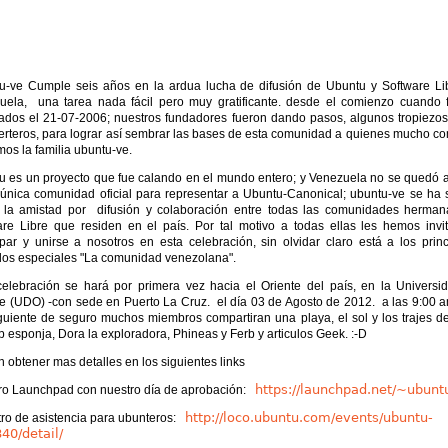
u-ve Cumple seis años en la ardua lucha de difusión de Ubuntu y Software Li
uela, una tarea nada fácil pero muy gratificante. desde el comienzo cuando 
ados el 21-07-2006; nuestros fundadores fueron dando pasos, algunos tropiezos,
erteros, para lograr así sembrar las bases de esta comunidad a quienes mucho co
os la familia ubuntu-ve.
u es un proyecto que fue calando en el mundo entero; y Venezuela no se quedó at
única comunidad oficial para representar a Ubuntu-Canonical; ubuntu-ve se ha 
 la amistad por difusión y colaboración entre todas las comunidades herman
are Libre que residen en el país. Por tal motivo a todas ellas les hemos invi
ipar y unirse a nosotros en esta celebración, sin olvidar claro está a los prin
ados especiales "La comunidad venezolana".
celebración se hará por primera vez hacia el Oriente del país, en la Universi
te (UDO) -con sede en Puerto La Cruz. el día 03 de Agosto de 2012. a las 9:00 am
iguiente de seguro muchos miembros compartiran una playa, el sol y los trajes d
 esponja, Dora la exploradora, Phineas y Ferb y articulos Geek. :-D
 obtener mas detalles en los siguientes links
https://launchpad.net/~ubunt
ro Launchpad con nuestro día de aprobación:
http://loco.ubuntu.com/events/ubuntu-
tro de asistencia para ubunteros:
40/detail/