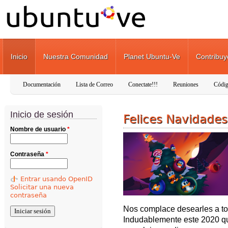
Pasar al contenido principal
Inicio
Nuestra Comunidad
Planet Ubuntu-Ve
Contribuy
Documentación
Lista de Correo
Conectate!!!
Reuniones
Códig
Inicio de sesión
Felices Navidade
Nombre de usuario
*
Contraseña
*
Entrar usando OpenID
Solicitar una nueva
contraseña
Nos complace desearles a tod
Indudablemente este 2020 que